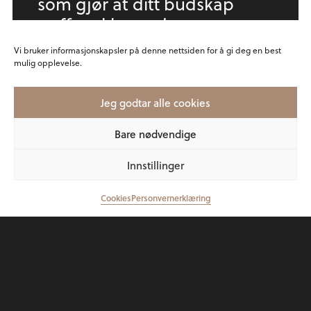
som gjør at ditt budskap
treffer akkurat den
målgruppen du er ute etter.
Vi bruker informasjonskapsler på denne nettsiden for å gi deg en best
mulig opplevelse.
Jeg godtar alle cookies
Les mer
Bare nødvendige
Innstillinger
Digitale medier
Cookies
Personvernerklæring